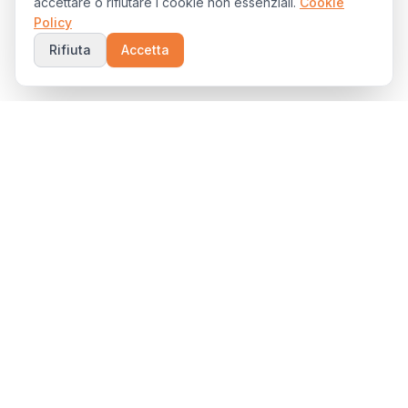
accettare o rifiutare i cookie non essenziali.
Cookie
Policy
Rifiuta
Accetta
Partner ICT per le PMI delle Marche. Offriamo servizi di
gestione IT, cybersecurity, cloud e telecomunicazioni con
assistenza locale e soluzioni su misura.
Azienda
Chi Siamo
Certificazioni