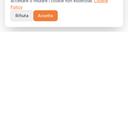
accettare o rifiutare i cookie non essenziali.
Cookie
Policy
Rifiuta
Accetta
Partner ICT per le PMI delle Marche. Offriamo servizi di
gestione IT, cybersecurity, cloud e telecomunicazioni con
assistenza locale e soluzioni su misura.
Azienda
Chi Siamo
Certificazioni